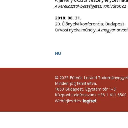
A járvány okozta veszélyhelyzet hat
A kerekasztal-beszélgetés: Kihívások 
2018. 08. 31.
20. Élőnyelvi konferencia, Budapest
Orvosi nyelvi műhely:
A magyar orvosi 
HU
© 2025 Eötvös Loránd Tudományegye
Minden jog fenntartva.
1053 Budapest, Egyetem tér 1–3.
Központi telefonszám: +36 1 411 6500
Webfejlesztés: