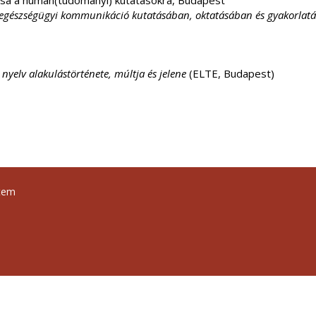
ása a humán(tudományi) kutatásokra, Budapest
az egészségügyi kommunikáció kutatásában, oktatásában és gyakorlat
nyelv alakulástörténete, múltja és jelene
(ELTE, Budapest)
tem