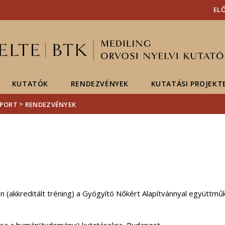
Események
ELTE a
Hírek
EL
sajtóban
KUTATÓK
RENDEZVÉNYEK
KUTATÁSI PROJEKT
>
OPORT
RENDEZVÉNYEK
 (akkreditált tréning) a Gyógyító Nőkért Alapítvánnyal együtt