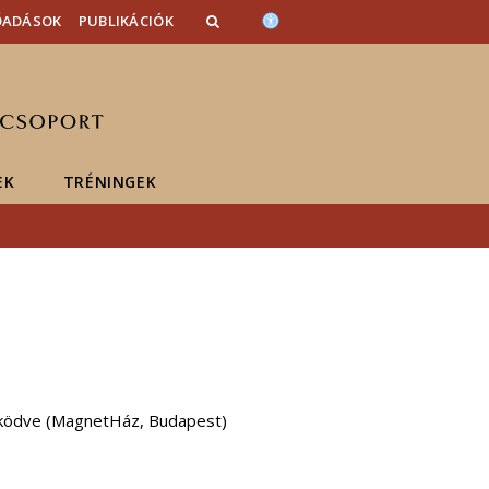
ŐADÁSOK
PUBLIKÁCIÓK
EK
TRÉNINGEK
működve (MagnetHáz, Budapest)